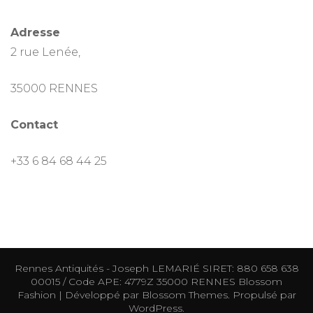
Adresse
2 rue Lenée,
35000 RENNES
Contact
+33 6 84 68 44 25
Rennes Antiquités - Joseph LEMARIÉ SIRET: 880 658 638
00015 / Code APE: 4779Z 35000 RENNES
Blossom
Fashion | Développé par
Blossom Themes
. Propulsé par
WordPress
.