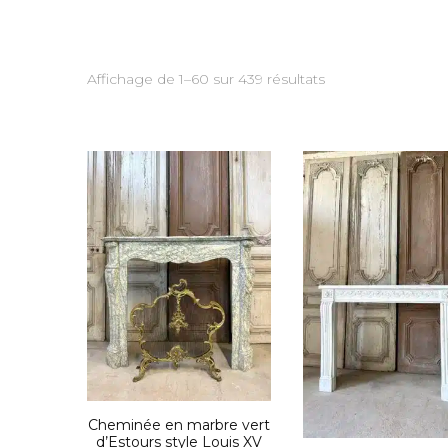
Trié
Affichage de 1–60 sur 439 résultats
du
plus
récent
au
plus
ancien
Cheminée en marbre vert
d’Estours style Louis XV