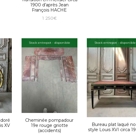
1900 d’après Jean
François HACHE
1 250
€
Stock entrepot - disponible
Stock entrepot - disponible
 doré
Cheminée pompadour
Bureau plat laqué no
is XV
19e rouge griotte
style Louis XVI circa 1
(accidents)