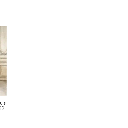
uis
00