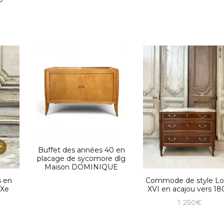
Buffet des années 40 en
placage de sycomore dlg
Maison DOMINIQUE
s en
Commode de style Lo
IXe
XVI en acajou vers 18
1 250
€