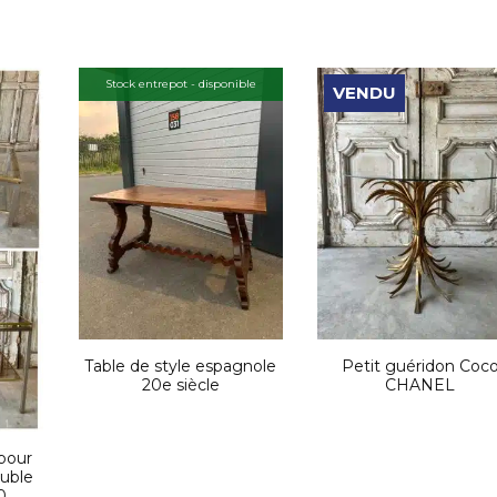
Stock entrepot - disponible
VENDU
Table de style espagnole
Petit guéridon Coc
20e siècle
CHANEL
pour
uble
0