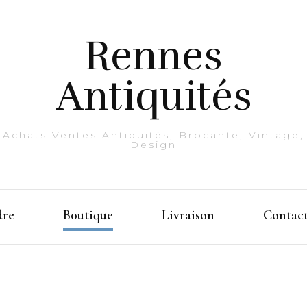
Rennes
Antiquités
Achats Ventes Antiquités, Brocante, Vintage,
Design
dre
Boutique
Livraison
Contac