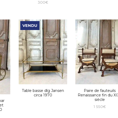
300
€
VENDU
Table basse dlg Jansen
Paire de fauteuils
circa 1970
Renaissance fin du XI
siècle
bar
et
1 550
€
60