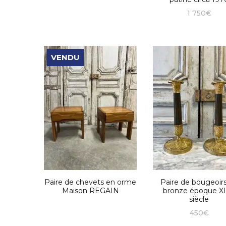
1 750
€
VENDU
Paire de chevets en orme
Paire de bougeoir
Maison REGAIN
bronze époque X
siècle
450
€