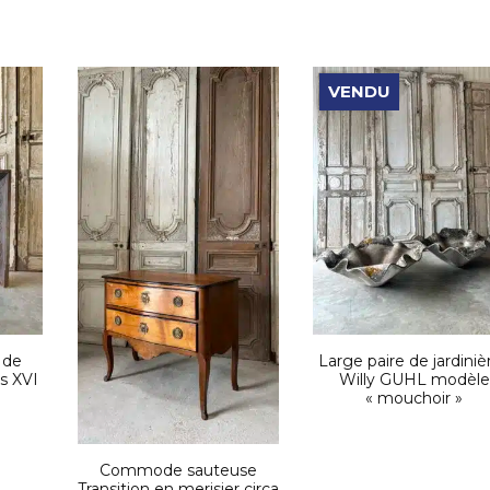
VENDU
 de
Large paire de jardiniè
s XVI
Willy GUHL modèle
« mouchoir »
Commode sauteuse
Transition en merisier circa