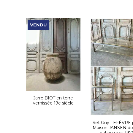
VENDU
Jarre BIOT en terre
vernissée 19e siècle
Set Guy LEFÈVRE 
Maison JANSEN do
patine circa 197