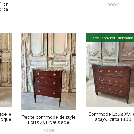
I en
900
€
irca
Stock entrepot - disponible
abelle
Commode Louis XVI 
Petite commode de style
époque
acajou circa 1800
Louis XVI 20e siècle
700
€