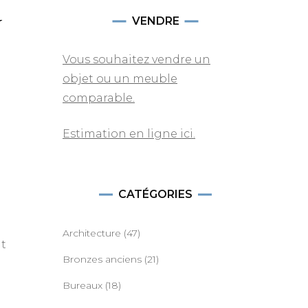
V
VENDRE
Vous souhaitez vendre un
objet ou un meuble
comparable.
Estimation en ligne ici.
CATÉGORIES
Architecture
(47)
nt
Bronzes anciens
(21)
Bureaux
(18)