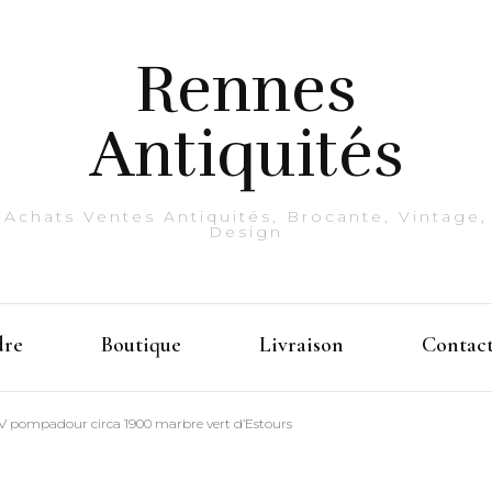
Rennes
Antiquités
Achats Ventes Antiquités, Brocante, Vintage,
Design
dre
Boutique
Livraison
Contac
V pompadour circa 1900 marbre vert d’Estours