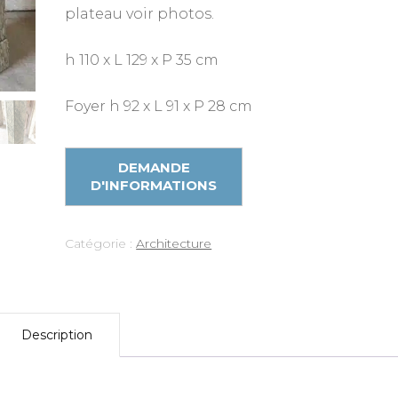
plateau voir photos.
h 110 x L 129 x P 35 cm
Foyer h 92 x L 91 x P 28 cm
Catégorie :
Architecture
Description