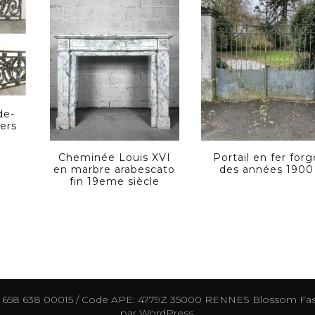
de-
ers
Cheminée Louis XVI
Portail en fer forg
en marbre arabescato
des années 1900
fin 19eme siècle
0 658 638 00015 / Code APE: 4779Z 35000 RENNES
Blossom Fas
par
WordPress
.