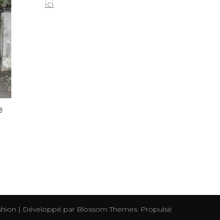
ici
é
hion | Développé par
Blossom Themes
. Propulsé