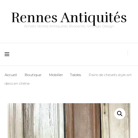
Rennes Antiquités
Achats Ventes Antiquités, Brocante, Vintage, Design
Accueil
Boutique
Mobilier
Tables
Paire de chevets style art
deco en chêne