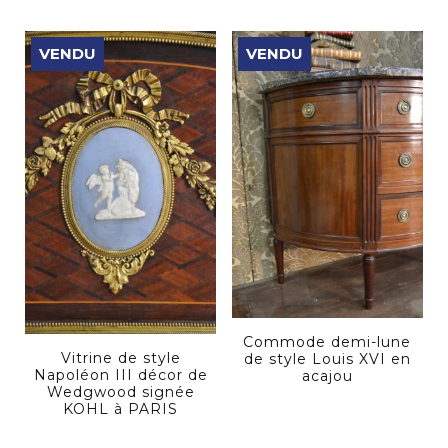
VENDU
VENDU
Commode demi-lune
Vitrine de style
de style Louis XVI en
Napoléon III décor de
acajou
Wedgwood signée
KOHL à PARIS