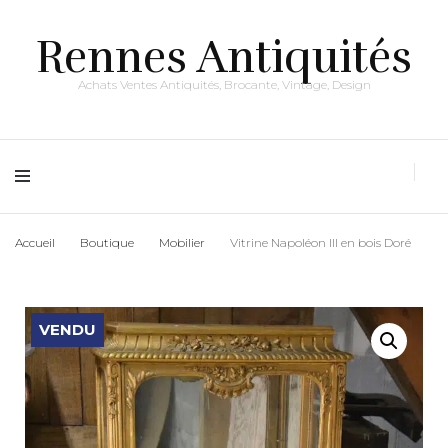
Rennes Antiquités
Achats Ventes Antiquités, Brocante, Vintage, Design
Accueil
Boutique
Mobilier
Vitrine Napoléon III en bois Doré
VENDU