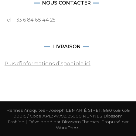
NOUS CONTACTER
Tel: +33 6 84 68 44 25
LIVRAISON
Plus d’informations disponible ici
Rennes Antiquités - Joseph LEMARIÉ SIRET: 880 658 638
00015 / Code APE: 4779Z 35000 RENNES
Blossom
Fashion | Développé par
Blossom Themes
. Propulsé par
WordPress
.