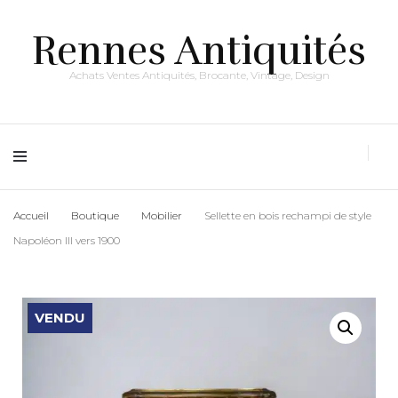
Rennes Antiquités
Achats Ventes Antiquités, Brocante, Vintage, Design
Accueil
Boutique
Mobilier
Sellette en bois rechampi de style
Napoléon III vers 1900
VENDU