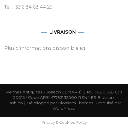
Tel: +33 6 84 68 44 25
LIVRAISON
Plus d’informations disponible ici
Rennes Antiquités - Joseph LEMARIÉ SIRET: 880 658 638
00015 / Code APE: 4779Z 35000 RENNES
Blossom
Fashion | Développé par
Blossom Themes
. Propulsé par
WordPress
.
Privacy & Cookies Policy