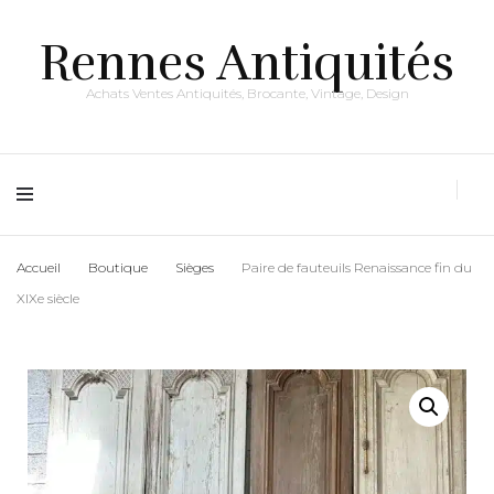
Rennes Antiquités
Achats Ventes Antiquités, Brocante, Vintage, Design
Accueil
Boutique
Sièges
Paire de fauteuils Renaissance fin du
XIXe siècle