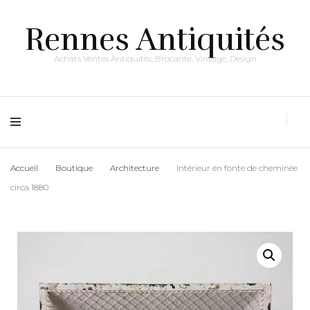
Rennes Antiquités
Achats Ventes Antiquités, Brocante, Vintage, Design
Accueil
Boutique
Architecture
Intérieur en fonte de cheminée
circa 1880