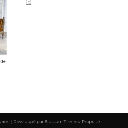
ici
 de
n
hion | Développé par
Blossom Themes
. Propulsé