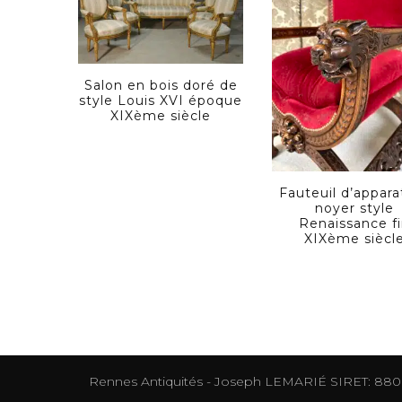
Salon en bois doré de
style Louis XVI époque
XIXème siècle
Fauteuil d’appara
noyer style
Renaissance f
XIXème siècl
Rennes Antiquités - Joseph LEMARIÉ SIRET: 88