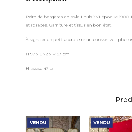
Paire de bergères de style Louis XVI époque 1900. Le
et rosaces. Garniture et tissus en bon état.
À signaler un petit accroc sur un coussin voir photo
H 97 x L 72 x P 57 cm
H assise 47 cm
Prod
VENDU
VENDU