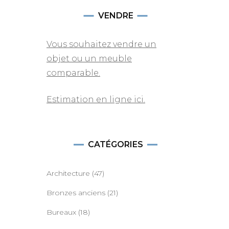
VENDRE
Vous souhaitez vendre un
objet ou un meuble
comparable.
Estimation en ligne ici.
CATÉGORIES
r
Architecture
(47)
Bronzes anciens
(21)
Bureaux
(18)