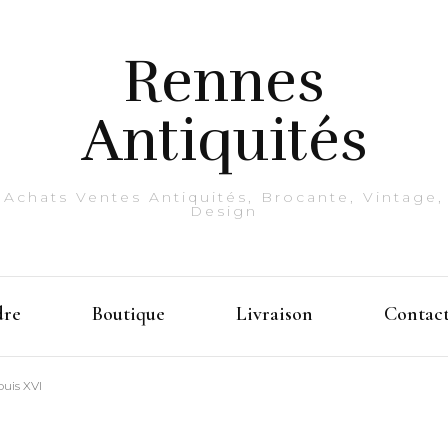
Rennes
Antiquités
Achats Ventes Antiquités, Brocante, Vintage,
Design
dre
Boutique
Livraison
Contac
ouis XVI