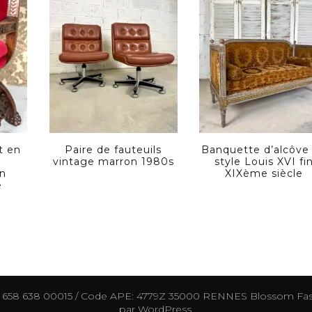
t en
Paire de fauteuils
Banquette d’alcôve
vintage marron 1980s
style Louis XVI fi
in
XIXème siècle
e
0 658 638 00015 / Code APE: 4779Z 35000 RENNES
Blossom Fas
par
WordPress
.