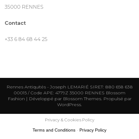
35000 RENNES
Contact
+33 6 84 68 44 25
Rennes Antiquités - Joseph LEMARIÉ SIRET: 880 658 638
00015 / Code APE: 4779Z 35000 RENNES
Blossom
Fashion | Développé par
Blossom Themes
. Propulsé par
WordPress
.
Privacy & Cookies Policy
Terms and Conditions
-
Privacy Policy