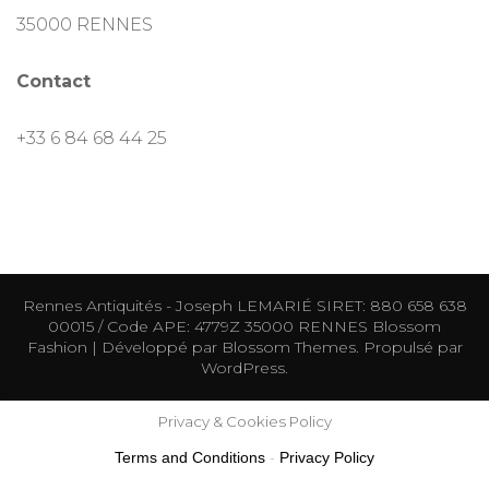
35000 RENNES
Contact
+33 6 84 68 44 25
Rennes Antiquités - Joseph LEMARIÉ SIRET: 880 658 638
00015 / Code APE: 4779Z 35000 RENNES
Blossom
Fashion | Développé par
Blossom Themes
. Propulsé par
WordPress
.
Privacy & Cookies Policy
Terms and Conditions
-
Privacy Policy