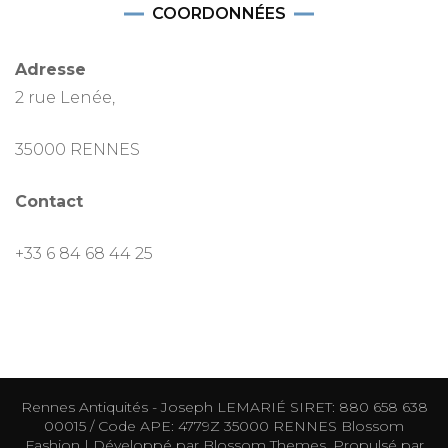
COORDONNÉES
Adresse
2 rue Lenée,
35000 RENNES
Contact
+33 6 84 68 44 25
Rennes Antiquités - Joseph LEMARIÉ SIRET: 880 658 638
00015 / Code APE: 4779Z 35000 RENNES
Blossom
Fashion | Développé par
Blossom Themes
. Propulsé par