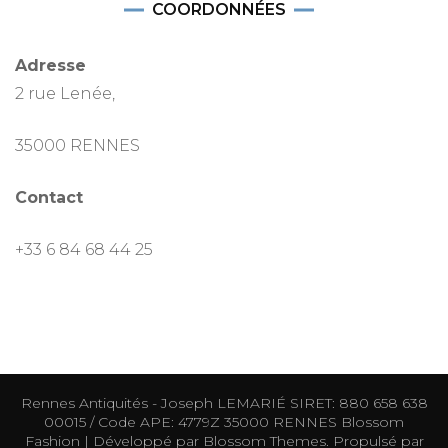
COORDONNÉES
Adresse
2 rue Lenée,
35000 RENNES
Contact
+33 6 84 68 44 25
Rennes Antiquités - Joseph LEMARIÉ SIRET: 880 658 638
00015 / Code APE: 4779Z 35000 RENNES
Blossom
Fashion | Développé par
Blossom Themes
. Propulsé par