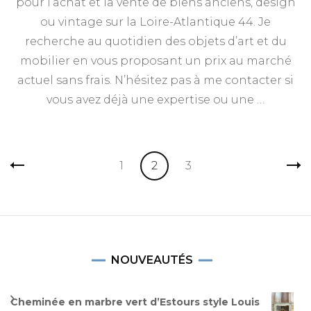
pour l’achat et la vente de biens anciens, design
ou vintage sur la Loire-Atlantique 44. Je
recherche au quotidien des objets d’art et du
mobilier en vous proposant un prix au marché
actuel sans frais. N’hésitez pas à me contacter si
vous avez déjà une expertise ou une …
Pagination
Page
Page
Page
1
2
3
des
publications
NOUVEAUTÉS
Cheminée en marbre vert d’Estours style Louis