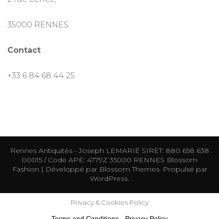
35000 RENNES
Contact
+33 6 84 68 44 25
Rennes Antiquités - Joseph LEMARIÉ SIRET: 880 658 638
00015 / Code APE: 4779Z 35000 RENNES
Blossom
Fashion | Développé par
Blossom Themes
. Propulsé par
WordPress
.
Privacy & Cookies Policy
Terms and Conditions
-
Privacy Policy