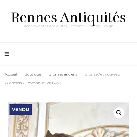
Rennes Antiquités
Achats Ventes Antiquités, Brocante, Vintage, Design
Accueil
Boutique
Bronzes anciens
Bronze Art nouveau
« Carmela » Emmanuel VILLANIS
VENDU