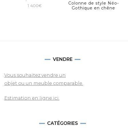
Colonne de style Néo-
1 400
€
Gothique en chêne
VENDRE
Vous souhaitez vendre un
objet ou un meuble comparable.
Estimation en ligne ici.
CATÉGORIES