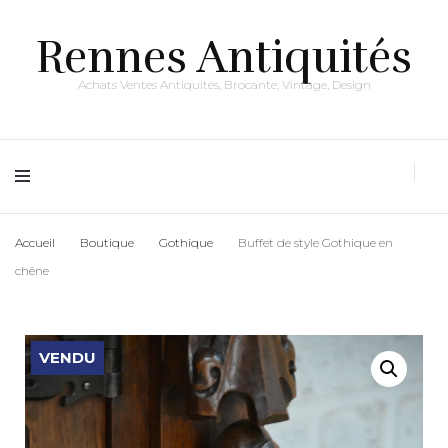
Rennes Antiquités
Achats Ventes Antiquités, Brocante, Vintage, Design
Accueil
Boutique
Gothique
Buffet de style Gothique en
chêne
VENDU