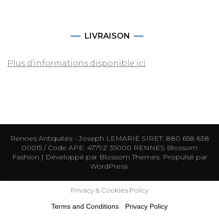
LIVRAISON
Plus d’informations disponible ici
Rennes Antiquités - Joseph LEMARIÉ SIRET: 880 658 638
00015 / Code APE: 4779Z 35000 RENNES
Blossom
Fashion | Développé par
Blossom Themes
. Propulsé par
WordPress
.
Privacy & Cookies Policy
Terms and Conditions
-
Privacy Policy