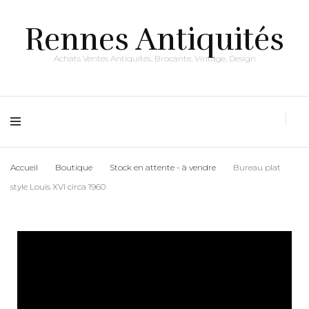
Rennes Antiquités
Achats Ventes Antiquités, Brocante, Vintage, Design
Accueil
Boutique
Stock en attente - à vendre
Bureau plat
style Louis XVI circa 1960