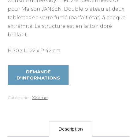
Console dorée Guy LEFEVRE des années 70
pour Maison JANSEN. Double plateau et deux
tablettes en verre fumé (parfait état) à chaque
extrémité. La structure est en laiton doré
brillant.
H 70 x L 122 x P 42 cm
Catégorie :
XXème
Description