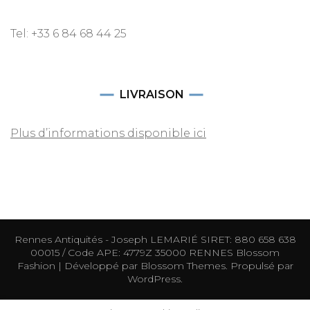
Tel: +33 6 84 68 44 25
LIVRAISON
Plus d’informations disponible ici
Rennes Antiquités - Joseph LEMARIÉ SIRET: 880 658 638
00015 / Code APE: 4779Z 35000 RENNES
Blossom
Fashion | Développé par
Blossom Themes
. Propulsé par
WordPress
.