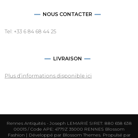
NOUS CONTACTER
Tel: +33 6 84 68 44 25
LIVRAISON
Plus d’informations disponible ici
Rennes Antiquités - Joseph LEMARIÉ SIRET: 880 658 638
00015 / Code APE: 4779Z 35000 RENNES
Blossom
Fashion | Développé par
Blossom Themes
. Propulsé par