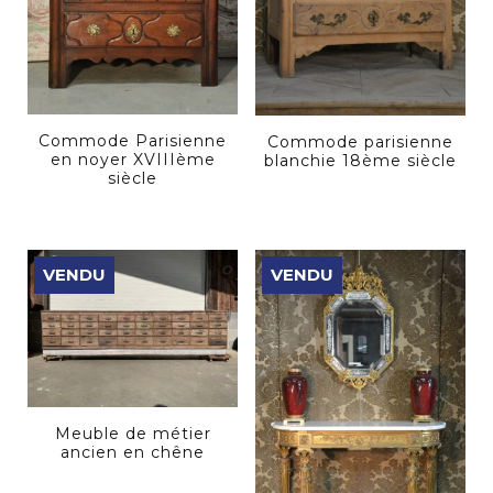
Commode Parisienne
Commode parisienne
en noyer XVIIIème
blanchie 18ème siècle
siècle
VENDU
VENDU
Meuble de métier
ancien en chêne