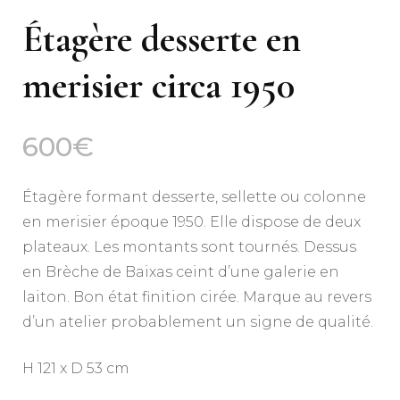
Étagère desserte en
merisier circa 1950
600
€
Étagère formant desserte, sellette ou colonne
en merisier époque 1950. Elle dispose de deux
plateaux. Les montants sont tournés. Dessus
en Brèche de Baixas ceint d’une galerie en
laiton. Bon état finition cirée. Marque au revers
d’un atelier probablement un signe de qualité.
H 121 x D 53 cm