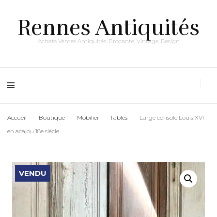
Rennes Antiquités
Achats Ventes Antiquités, Brocante, Vintage, Design
Accueil
Boutique
Mobilier
Tables
Large console Louis XVI
en acajou 18e siècle
VENDU