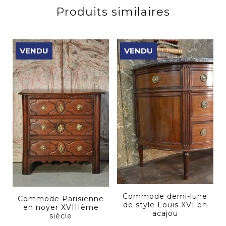
Produits similaires
VENDU
VENDU
Commode demi-lune
Commode Parisienne
de style Louis XVI en
en noyer XVIIIème
acajou
siècle