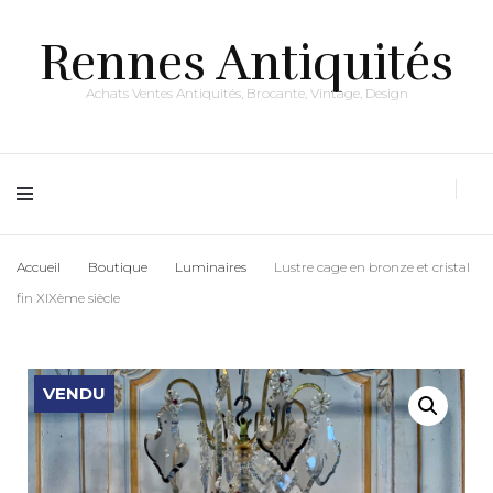
Rennes Antiquités
Achats Ventes Antiquités, Brocante, Vintage, Design
Accueil
Boutique
Luminaires
Lustre cage en bronze et cristal
fin XIXème siècle
VENDU