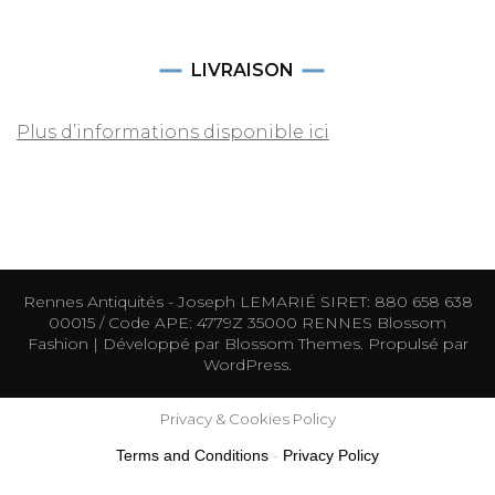
LIVRAISON
Plus d’informations disponible ici
Rennes Antiquités - Joseph LEMARIÉ SIRET: 880 658 638
00015 / Code APE: 4779Z 35000 RENNES
Blossom
Fashion | Développé par
Blossom Themes
. Propulsé par
WordPress
.
Privacy & Cookies Policy
Terms and Conditions
-
Privacy Policy