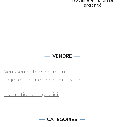
Rocaille en bronze
argenté
VENDRE
Vous souhaitez vendre un
objet ou un meuble comparable.
Estimation en ligne ici.
CATÉGORIES