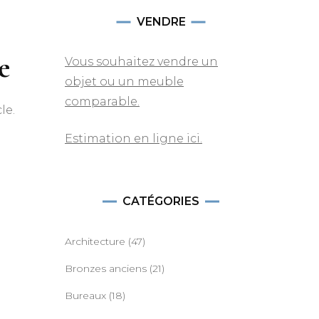
VENDRE
e
Vous souhaitez vendre un
objet ou un meuble
comparable.
le.
Estimation en ligne ici.
CATÉGORIES
Architecture
(47)
Bronzes anciens
(21)
Bureaux
(18)