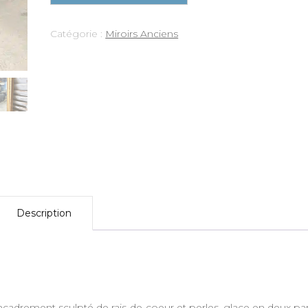
Catégorie :
Miroirs Anciens
Description
ncadrement sculpté de rais-de-coeur et perles, glace en deux par