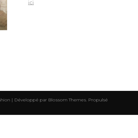
ici
e
hion | Développé par
Blossom Themes
. Propulsé