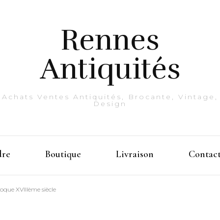
Rennes
Antiquités
Achats Ventes Antiquités, Brocante, Vintage,
Design
dre
Boutique
Livraison
Contac
poque XVIIIème siècle