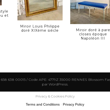
style
ou et
Miroir Louis Philippe
Miroir doré à par
doré XIXème siècle
closes époque
Napoléon III
0 658 638 00015 / Code APE: 4779Z 35000 RENNES
Blossom Fas
par
WordPress
.
Privacy & Cookies Policy
Terms and Conditions
-
Privacy Policy