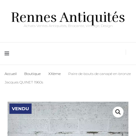
Rennes Antiquités
Achats Ventes Antiquités, Brocante, Vintage, Design
Accueil
Boutique
XXème
Paire de bouts de canapé en bronze
Jacques QUINET 1960s
VENDU