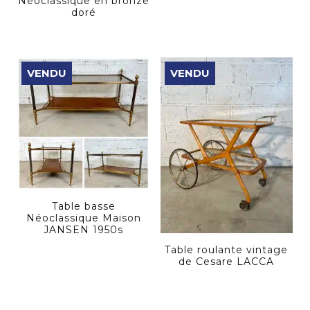
Néoclassique en bronze
doré
VENDU
VENDU
Table basse
Néoclassique Maison
JANSEN 1950s
Table roulante vintage
de Cesare LACCA