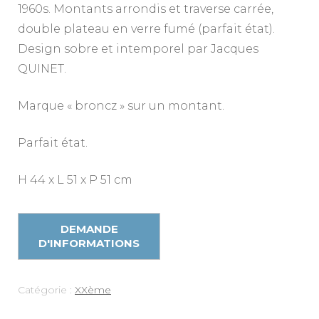
1960s. Montants arrondis et traverse carrée,
double plateau en verre fumé (parfait état).
Design sobre et intemporel par Jacques
QUINET.
Marque « broncz » sur un montant.
Parfait état.
H 44 x L 51 x P 51 cm
Catégorie :
XXème