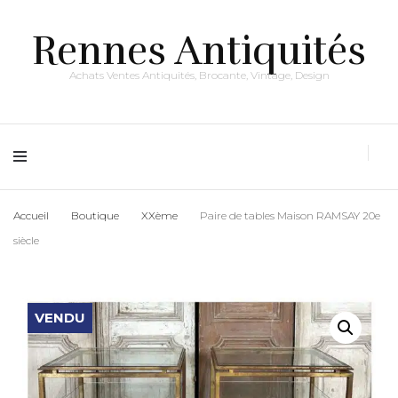
Rennes Antiquités
Achats Ventes Antiquités, Brocante, Vintage, Design
Accueil
Boutique
XXème
Paire de tables Maison RAMSAY 20e
siècle
VENDU