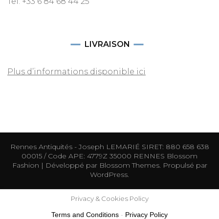
Tel: +33 6 84 68 44 25
LIVRAISON
Plus d’informations disponible ici
Rennes Antiquités - Joseph LEMARIÉ SIRET: 880 658 638
00015 / Code APE: 4779Z 35000 RENNES
Blossom
Fashion | Développé par
Blossom Themes
. Propulsé par
WordPress
.
Privacy & Cookies Policy
Terms and Conditions
-
Privacy Policy