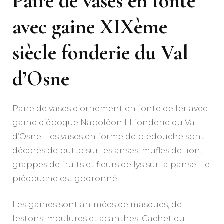
Paire de vases en fonte
avec gaine XIXème
siècle fonderie du Val
d’Osne
Paire de vases d’ornement en fonte de fer avec
gaine d’époque Napoléon III fonderie du Val
d’Osne. Les vases en forme de piédouche sont
décorés de putto sur les anses, mufles de lion,
grappes de fruits et fleurs de lys sur la panse. Le
piédouche est godronné.
Les gaines sont animées de masques, de
festons, moulures et acanthes. Cachet du