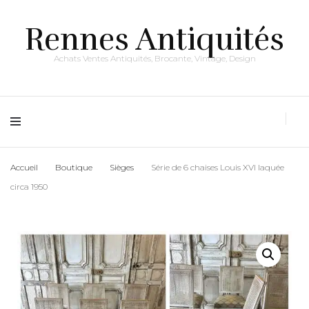
Rennes Antiquités
Achats Ventes Antiquités, Brocante, Vintage, Design
Accueil
Boutique
Sièges
Série de 6 chaises Louis XVI laquée
circa 1950