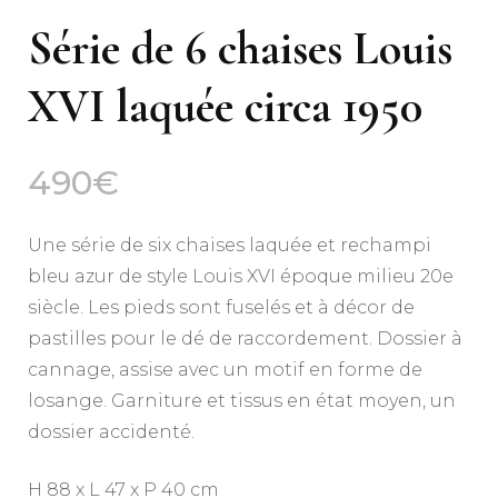
Série de 6 chaises Louis
XVI laquée circa 1950
490
€
Une série de six chaises laquée et rechampi
bleu azur de style Louis XVI époque milieu 20e
siècle. Les pieds sont fuselés et à décor de
pastilles pour le dé de raccordement. Dossier à
cannage, assise avec un motif en forme de
losange. Garniture et tissus en état moyen, un
dossier accidenté.
H 88 x L 47 x P 40 cm