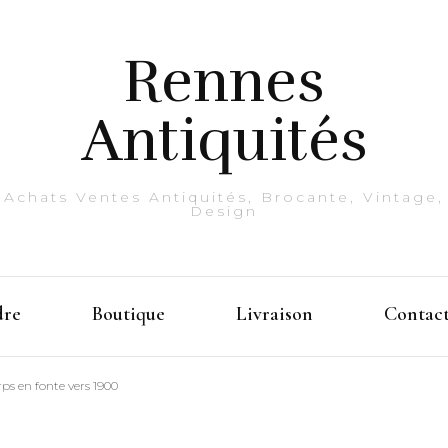
Rennes
Antiquités
Achats Ventes Antiquités, Brocante, Vintage,
Design
dre
Boutique
Livraison
Contac
rps en fonte vers 1900