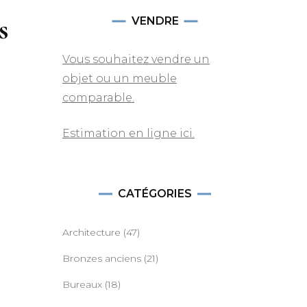
s
VENDRE
Vous souhaitez vendre un
objet ou un meuble
comparable.
s
Estimation en ligne ici.
CATÉGORIES
Architecture
(47)
Bronzes anciens
(21)
Bureaux
(18)