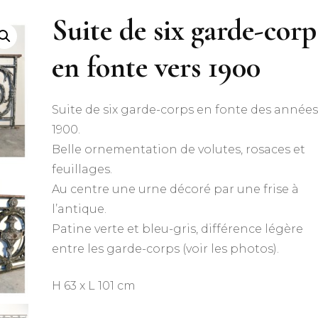
Suite de six garde-corp
en fonte vers 1900
Suite de six garde-corps en fonte des année
1900.
Belle ornementation de volutes, rosaces et
feuillages.
Au centre une urne décoré par une frise à
l’antique.
Patine verte et bleu-gris, différence légère
entre les garde-corps (voir les photos).
H 63 x L 101 cm