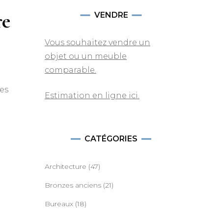
re
VENDRE
Vous souhaitez vendre un
objet ou un meuble
comparable.
res
Estimation en ligne ici.
CATÉGORIES
Architecture
(47)
Bronzes anciens
(21)
Bureaux
(18)