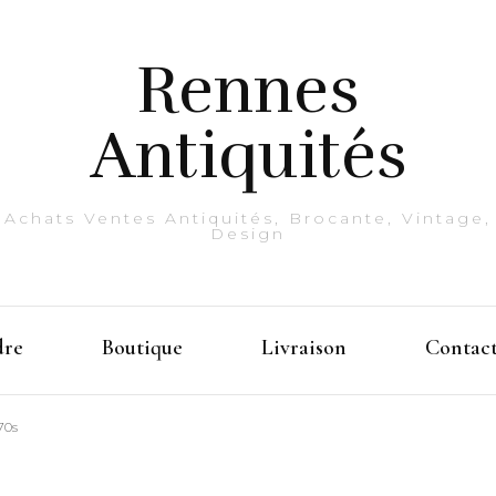
Rennes
Antiquités
Achats Ventes Antiquités, Brocante, Vintage,
Design
dre
Boutique
Livraison
Contac
70s