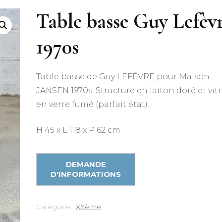
Table basse Guy Lefèv
1970s
Table basse de Guy LEFÈVRE pour Maison
JANSEN 1970s. Structure en laiton doré et vit
en verre fumé (parfait état).
H 45 x L 118 x P 62 cm
Catégorie :
XXème