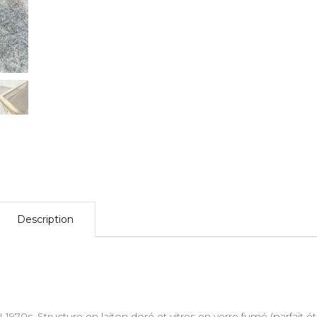
Description
. Structure en laiton doré et vitres en verre fumé (parfait éta