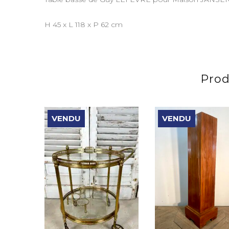
H 45 x L 118 x P 62 cm
Prod
VENDU
VENDU