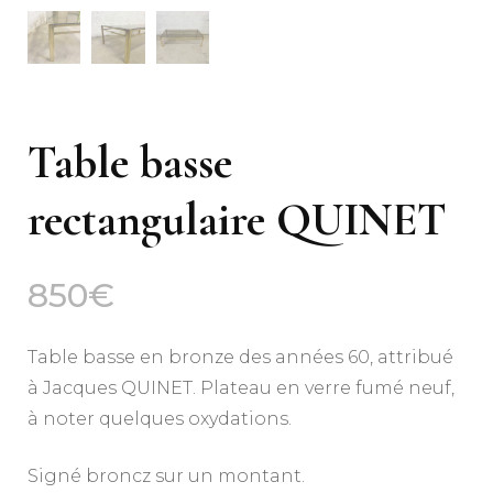
Table basse
rectangulaire QUINET
850
€
Table basse en bronze des années 60, attribué
à Jacques QUINET. Plateau en verre fumé neuf,
à noter quelques oxydations.
Signé broncz sur un montant.