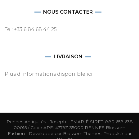
NOUS CONTACTER
Tel: +33 6 84 68 44 25
LIVRAISON
Plus d’informations disponible ici
Rennes Antiquités - Joseph LEMARIÉ SIRET: 880 658 638
00015 / Code APE: 4779Z 35000 RENNES
Blossom
Fashion | Développé par
Blossom Themes
. Propulsé par