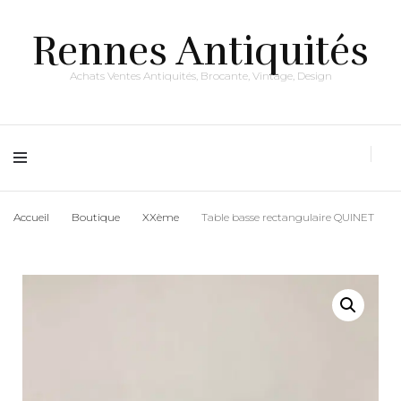
Rennes Antiquités
Achats Ventes Antiquités, Brocante, Vintage, Design
Accueil
Boutique
XXème
Table basse rectangulaire QUINET