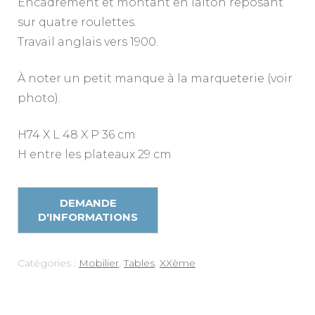
Encadrement et montant en laiton reposant
sur quatre roulettes.
Travail anglais vers 1900.
À noter un petit manque à la marqueterie (voir
photo).
H74 X L 48 X P 36 cm
H entre les plateaux 29 cm
Catégories :
Mobilier
,
Tables
,
XXème