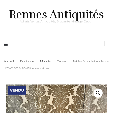
Rennes Antiquités
Achats Ventes Antiquités, Brocante, Vintage, Design
Accueil
Boutique
Mobilier
Tables
Table d’appoint roulante
HOWARD & SONS berners street
VENDU