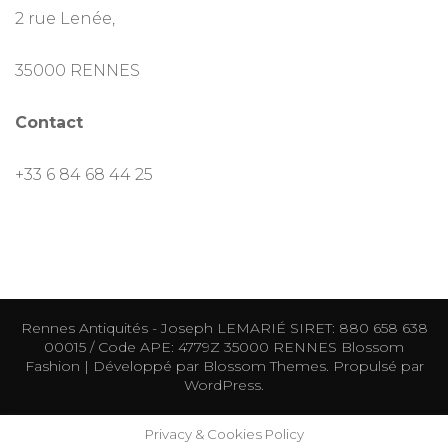
2 rue Lenée,
35000 RENNES
Contact
+33 6 84 68 44 25
Rennes Antiquités - Joseph LEMARIÉ SIRET: 880 658 638
00015 / Code APE: 4779Z 35000 RENNES
Blossom
Fashion | Développé par
Blossom Themes
. Propulsé par
WordPress
.
Privacy & Cookies Policy