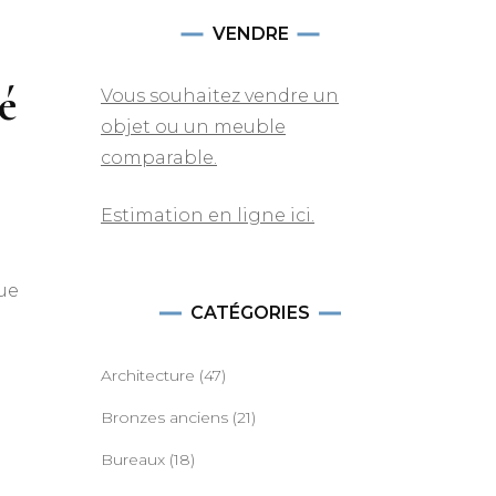
VENDRE
é
Vous souhaitez vendre un
objet ou un meuble
comparable.
Estimation en ligne ici.
que
CATÉGORIES
Architecture
(47)
Bronzes anciens
(21)
Bureaux
(18)