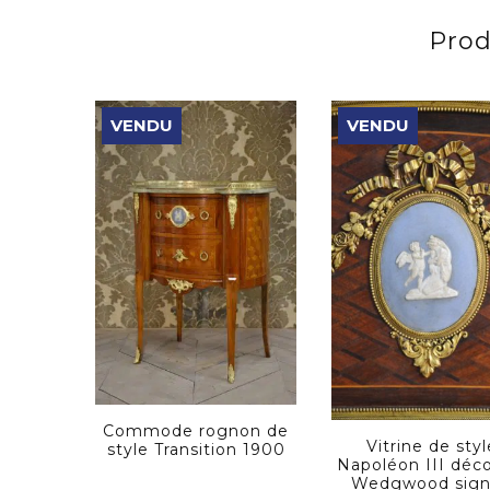
Prod
VENDU
VENDU
Commode rognon de
Vitrine de styl
style Transition 1900
Napoléon III déc
Wedgwood sig