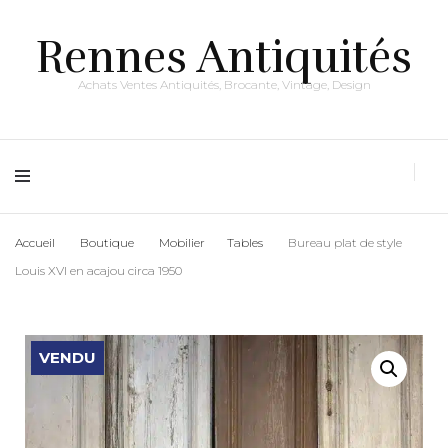
Rennes Antiquités
Achats Ventes Antiquités, Brocante, Vintage, Design
Accueil
Boutique
Mobilier
Tables
Bureau plat de style
Louis XVI en acajou circa 1950
VENDU