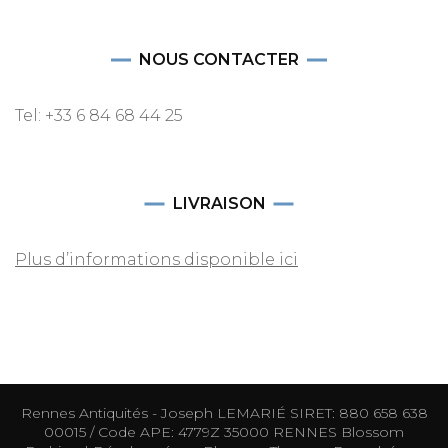
NOUS CONTACTER
Tel: +33 6 84 68 44 25
LIVRAISON
Plus d’informations disponible ici
Rennes Antiquités - Joseph LEMARIÉ SIRET: 880 658 638
00015 / Code APE: 4779Z 35000 RENNES
Blossom