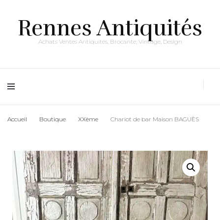
Rennes Antiquités
Achats Ventes Antiquités, Brocante, Vintage, Design
Accueil
Boutique
XXème
Chariot de bar Maison BAGUÈS