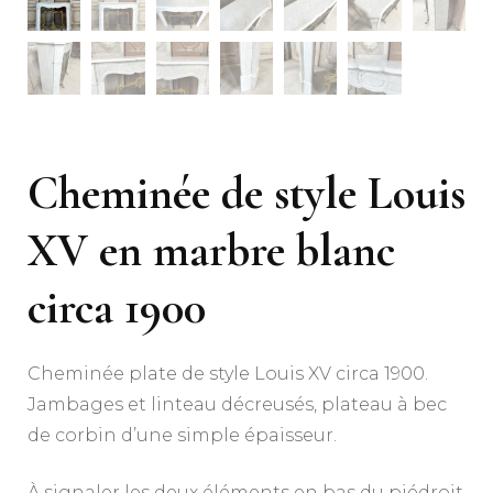
Cheminée de style Louis
XV en marbre blanc
circa 1900
Cheminée plate de style Louis XV circa 1900.
Jambages et linteau décreusés, plateau à bec
de corbin d’une simple épaisseur.
À signaler les deux éléments en bas du piédroit