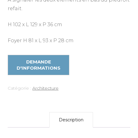
refait.
H 102 x L 129 x P 36 cm
Foyer H 81 x L 93 x P 28 cm
Catégorie :
Architecture
Description