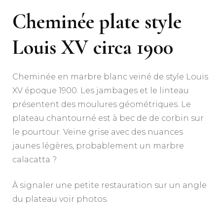
Cheminée plate style
Louis XV circa 1900
Cheminée en marbre blanc veiné de style Louis
XV époque 1900. Les jambages et le linteau
présentent des moulures géométriques. Le
plateau chantourné est à bec de de corbin sur
le pourtour. Veine grise avec des nuances
jaunes légères, probablement un marbre
calacatta ?
À signaler une petite restauration sur un angle
du plateau voir photos.