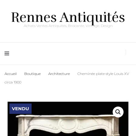
Rennes Antiquités
Achats Ventes Antiquités, Brocante, Vintage, Design
Accueil
Boutique
Architecture
Cheminée plate style Louis XV
circa 1900
VENDU