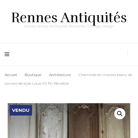
Rennes Antiquités
Achats Ventes Antiquités, Brocante, Vintage, Design
Accueil
Boutique
Architecture
Cheminée en marbre blanc de
carrare de style Louis XV fin 19e siècle
VENDU