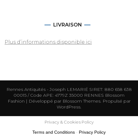
LIVRAISON
Plus d’informations disponible ici
Rennes Antiquités - Joseph LEMARIÉ SIRET: 880 658 638
00015 / Code APE: 4779Z 35000 RENNES
Blossom
Fashion | Développé par
Blossom Themes
. Propulsé par
WordPress
.
Privacy & Cookies Policy
Terms and Conditions
-
Privacy Policy