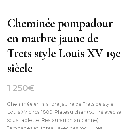
Cheminée pompadour
en marbre jaune de
Trets style Louis XV 19e
siècle
1 250
€
Cheminée en marbre jaune de Trets de style
Louis XV circa 1880. Plateau chantourné avec sa
sous tablette (Restauration ancienne).
Jambages et linteau avec des moulures