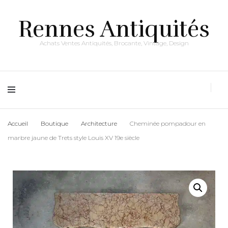
Rennes Antiquités
Achats Ventes Antiquités, Brocante, Vintage, Design
Accueil
Boutique
Architecture
Cheminée pompadour en
marbre jaune de Trets style Louis XV 19e siècle