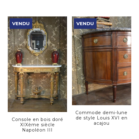
VENDU
VENDU
Commode demi-lune
de style Louis XVI en
Console en bois doré
acajou
XIXème siècle
Napoléon III