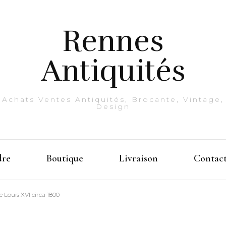
Rennes
Antiquités
Achats Ventes Antiquités, Brocante, Vintage,
Design
dre
Boutique
Livraison
Contac
ouis XVI circa 1800