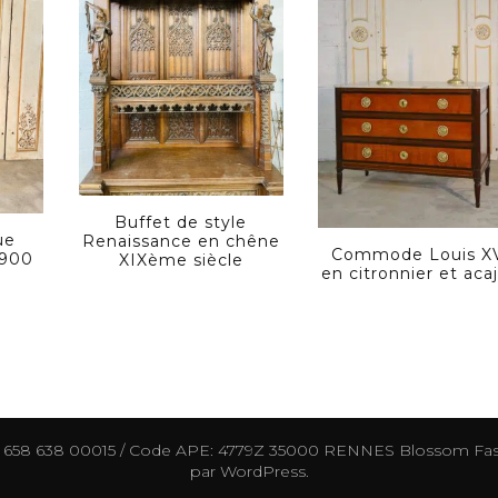
Buffet de style
ue
Renaissance en chêne
Commode Louis X
1900
XIXème siècle
en citronnier et aca
0 658 638 00015 / Code APE: 4779Z 35000 RENNES
Blossom Fas
par
WordPress
.