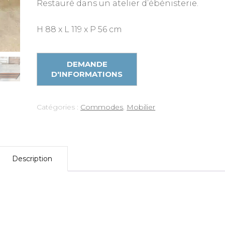
Restauré dans un atelier d’ébénisterie.
H 88 x L 119 x P 56 cm
Catégories :
Commodes
,
Mobilier
Description