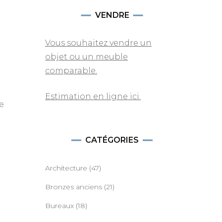
VENDRE
Vous souhaitez vendre un
objet ou un meuble
comparable.
r
Estimation en ligne ici.
e
CATÉGORIES
Architecture
(47)
Bronzes anciens
(21)
Bureaux
(18)