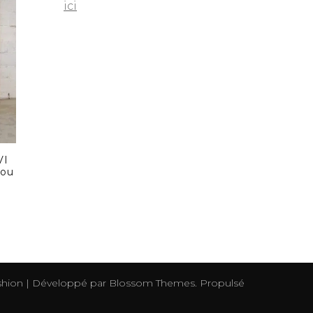
ici
VI
jou
hion | Développé par
Blossom Themes
. Propulsé