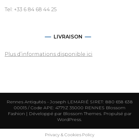
Tel: +33 6 84 68 44 25
LIVRAISON
Plus d’informations disponible ici
Rennes Antiquités - Joseph LEMARIÉ SIRET: 880 658 638
00015 / Code APE: 4779Z 35000 RENNES
Blossom
Fashion | Développé par
Blossom Themes
. Propulsé par
WordPress
.
Privacy & Cookies Policy