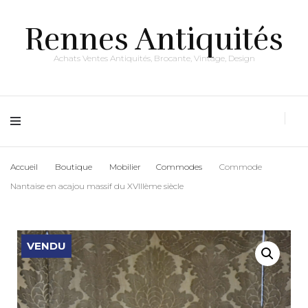
Rennes Antiquités
Achats Ventes Antiquités, Brocante, Vintage, Design
Accueil
Boutique
Mobilier
Commodes
Commode
Nantaise en acajou massif du XVIIIème siècle
VENDU