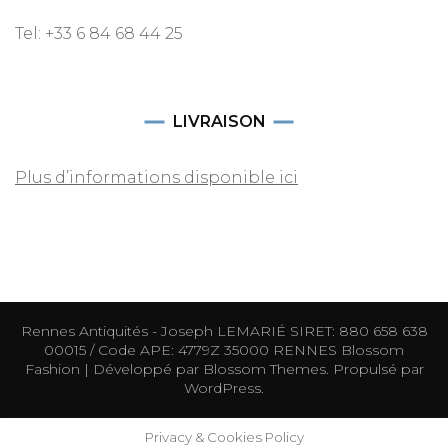
Tel: +33 6 84 68 44 25
LIVRAISON
Plus d’informations disponible ici
Rennes Antiquités - Joseph LEMARIÉ SIRET: 880 658 638
00015 / Code APE: 4779Z 35000 RENNES
Blossom
Fashion | Développé par
Blossom Themes
. Propulsé par
WordPress
.
Privacy & Cookies Policy