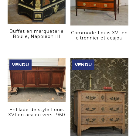
Buffet en marqueterie
Commode Louis XVI en
Boulle, Napoléon III
citronnier et acajou
VENDU
VENDU
Enfilade de style Louis
XVI en acajou vers 1960