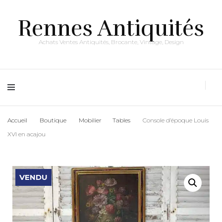
Rennes Antiquités
Achats Ventes Antiquités, Brocante, Vintage, Design
Accueil
Boutique
Mobilier
Tables
Console d’époque Louis
XVI en acajou
VENDU