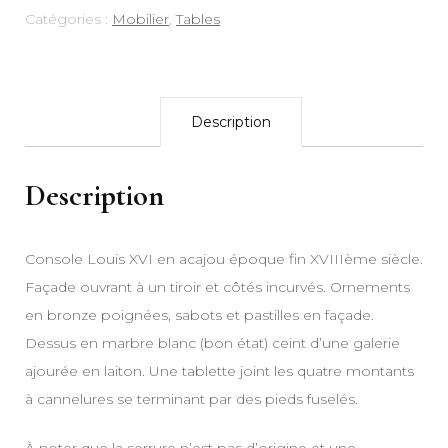
Catégories :
Mobilier
,
Tables
Description
Description
Console Louis XVI en acajou époque fin XVIIIème siècle.
Façade ouvrant à un tiroir et côtés incurvés. Ornements
en bronze poignées, sabots et pastilles en façade.
Dessus en marbre blanc (bon état) ceint d’une galerie
ajourée en laiton. Une tablette joint les quatre montants
à cannelures se terminant par des pieds fuselés.
À noter que la serrure n’est pas d’origine et une