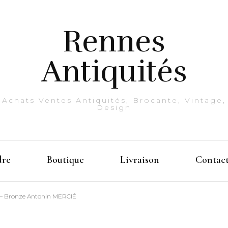
Rennes
Antiquités
Achats Ventes Antiquités, Brocante, Vintage,
Design
dre
Boutique
Livraison
Contac
 – Bronze Antonin MERCIÉ