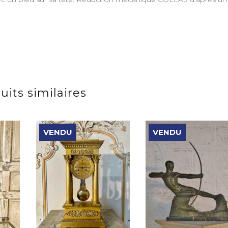
uits similaires
VENDU
VENDU