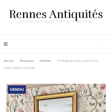
Rennes Antiquités
Achats Ventes Antiquités, Brocante, Vintage, Design
Accueil
Boutique
Mobilier
Enfilade de style Louis XVI en
acajou dessus marbre
VENDU