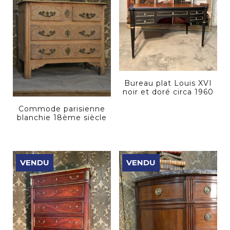
Bureau plat Louis XVI
noir et doré circa 1960
Commode parisienne
blanchie 18ème siècle
VENDU
VENDU