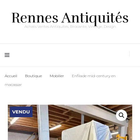
Rennes Antiquités
Achats Ventes Antiquités, Brocante, Vintage, Design
Accueil
Boutique
Mobilier
Enfilade mid-century en
macassar
VENDU