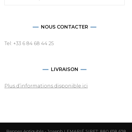
pour :
NOUS CONTACTER
Tel: +33 6 84 68 44 25
LIVRAISON
Plus d’informations disponible ici
Rennes Antiquités - Joseph LEMARIÉ SIRET: 880 658 638