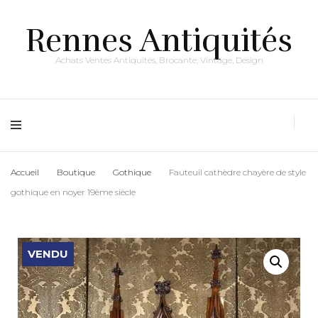
Rennes Antiquités
Achats Ventes Antiquités, Brocante, Vintage, Design
Accueil
Boutique
Gothique
Fauteuil cathèdre chayère de style
gothique en noyer 19ème siècle
VENDU