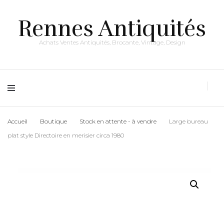
Rennes Antiquités
Achats Ventes Antiquités, Brocante, Vintage, Design
Accueil
Boutique
Stock en attente - à vendre
Large bureau
plat style Directoire en merisier circa 1980