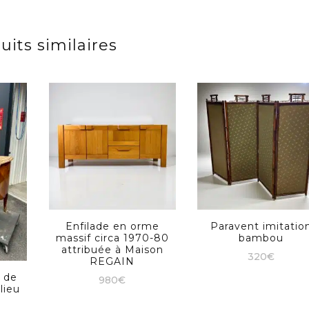
uits similaires
Enfilade en orme
Paravent imitatio
massif circa 1970-80
bambou
attribuée à Maison
320
€
REGAIN
 de
980
€
lieu