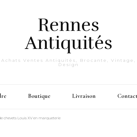
Rennes
Antiquités
Achats Ventes Antiquités, Brocante, Vintage,
Design
dre
Boutique
Livraison
Contac
de chevets Louis XV en marqueterie