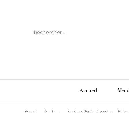
Rechercher :
Accueil
Ven
Accueil
Boutique
Stock en attente - à vendre
Paire 