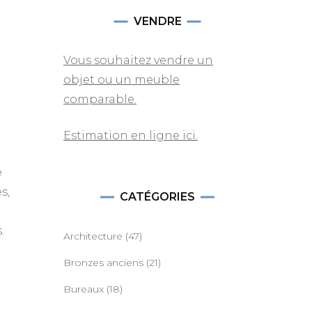
VENDRE
Vous souhaitez vendre un
objet ou un meuble
comparable.
Estimation en ligne ici.
e
s,
CATÉGORIES
.
Architecture
(47)
Bronzes anciens
(21)
Bureaux
(18)