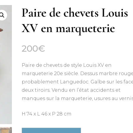
Paire de chevets Louis
XV en marqueterie
200
€
Paire de chevets de style Louis XV en
marqueterie 20e siècle. Dessus marbre roug
probablement Languedoc. Galbe sur les face
deux tiroirs. Vendu en l’état accidents et
manques sur la marqueterie, usures au vernis
H 74 x L 46 x P 28 cm